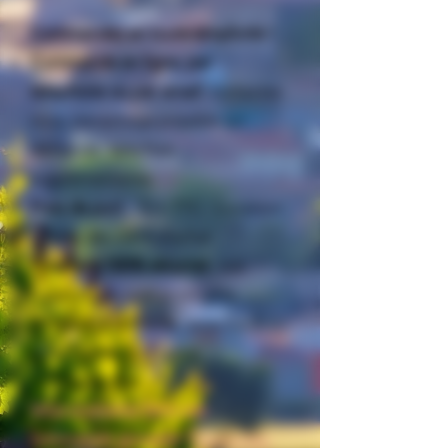
Commandez en toute simplicité !
Commande en ligne, par
téléphone ou par email
: contactez-
nous, panachage possible sur
demande, sans frais
supplémentaires
Frais de port
: 12 € TTC - Livraison
offerte dès 250 € d’achat
Paiement 100% sécurisé
: vos
transactions sont protégées
Livraison à domicile
: sous 5 à 7
jours ouvrés, en France
métropolitaine
Vous souhaitez faire une
commande groupée ?
contactez-