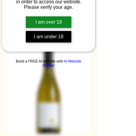
in order to access our website.
Please verify your age.
I am over 18
Le vilain petit canard Rouge | Vin de
France
I am under 18
Prix
11,00 €
Build a FREE AI website with
AI Website
Builder