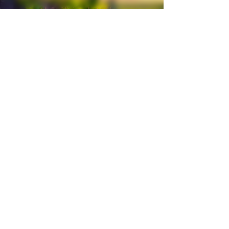
nous
et bénéficier de tarifs
préférentiels !
Nous mettons tout en œuvre pour
que votre expérience soit aussi
agréable que la dégustation de
nos vins. Une question ? Une envie
de conseil ? N’hésitez pas à
nous
contacter
.
Nos recettes
Galerie
Presse et actualité